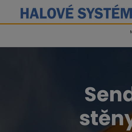
Send
stěny