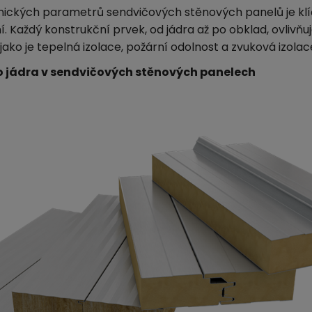
ických parametrů sendvičových stěnových panelů je klí
. Každý konstrukční prvek, od jádra až po obklad, ovlivň
 jako je tepelná izolace, požární odolnost a zvuková izolac
o jádra v sendvičových stěnových panelech