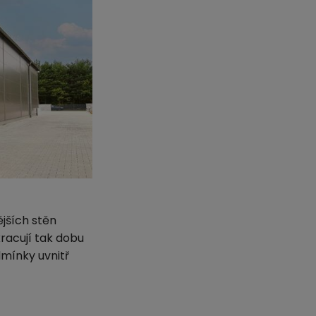
jších stěn
racují tak dobu
odmínky uvnitř