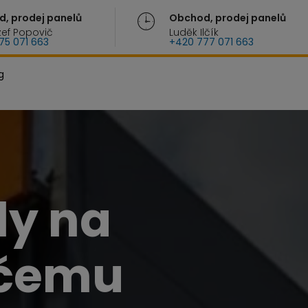
, prodej panelů
Obchod, prodej panelů
zef Popovič
Luděk Ilčík
75 071 663
+420 777 071 663
g
ly na
k čemu