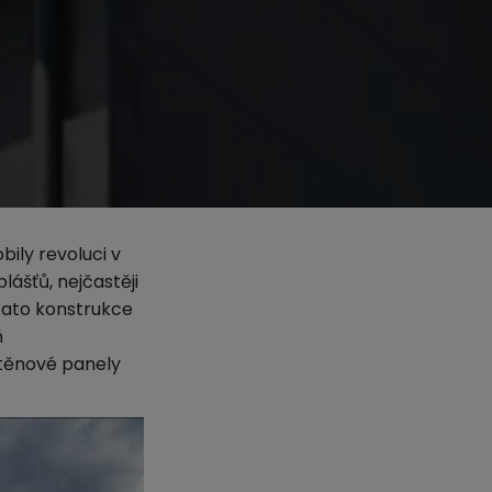
ily revoluci v
lášťů, nejčastěji
Tato konstrukce
ň
stěnové panely