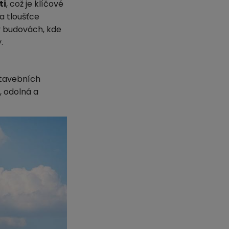
ti
, což je klíčové
a tloušťce
v budovách, kde
.
stavebních
, odolná a