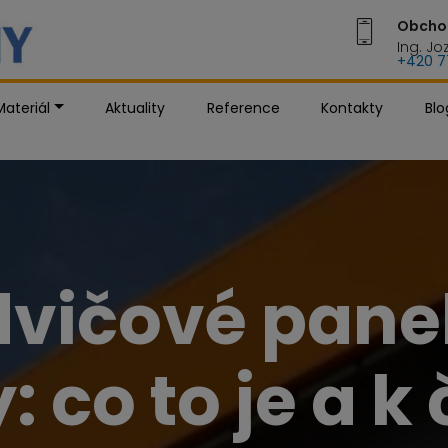
Obchod
Ing. Jo
+420 7
Materiál
Aktuality
Reference
Kontakty
Blo
vičové pane
: co to je a 