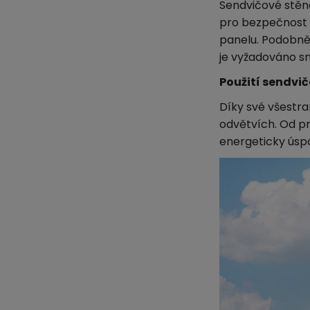
Sendvičové stěn
pro bezpečnost b
panelu. Podobn
je vyžadováno sní
Použití sendvi
Díky své všestr
odvětvích. Od pr
energeticky úspo