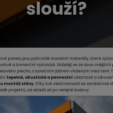
slouží?
vé panely jsou pokročilé stavební materiály, které způsob
slové a komerční výstavbě. Skládají se ze dvou vnějších p
elového plechu, s izolačním jádrem vloženým mezi nimi. 
jící
tepelné, akustické a pevnostní
vlastnosti a zárove
ou montáž stěny
. Díky své všestrannosti se sendvičové 
 řadě projektů, od skladů až po veřejné budovy.