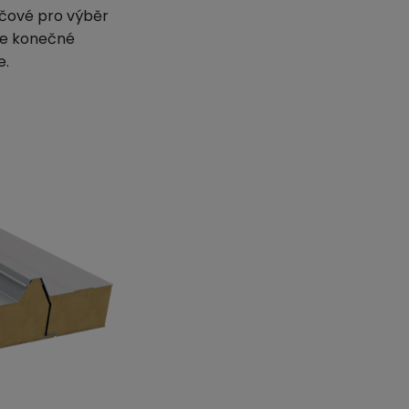
čové pro výběr
uje konečné
e.