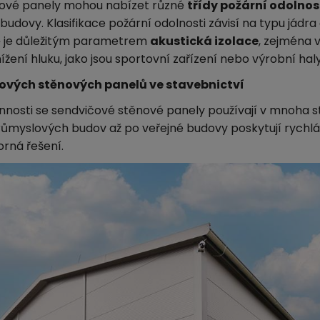
ové panely mohou nabízet různé
třídy požární odolnos
udovy. Klasifikace požární odolnosti závisí na typu jádra 
ě je důležitým parametrem
akustická izolace
, zejména 
žení hluku, jako jsou sportovní zařízení nebo výrobní haly
čových stěnových panelů ve stavebnictví
annosti se sendvičové stěnové panely používají v mnoha 
ůmyslových budov až po veřejné budovy poskytují rychlá
rná řešení.