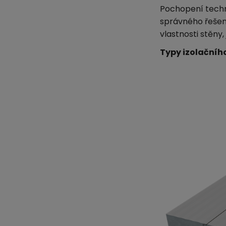
Pochopení techn
správného řešení
vlastnosti stěny,
Typy izolačníh